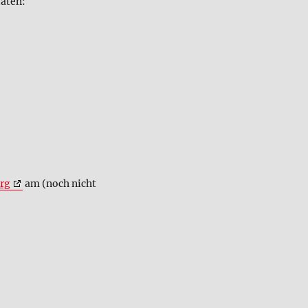
daten:
rg
am (noch nicht