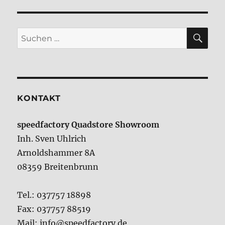
SU
Suche
nach:
KONTAKT
speedfactory Quadstore Showroom
Inh. Sven Uhlrich
Arnoldshammer 8A
08359 Breitenbrunn
Tel.: 037757 18898
Fax: 037757 88519
Mail: info@speedfactory.de