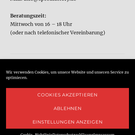
Beratungszeit:
Mittwoch von 16 – 18 Uhr
(oder nach telefonischer Vereinbarung)
Home
Wir verwenden Cookies, um unsere Website und unseren Service zu
Kontakt
optimieren.
Impressum
COOKIES AKZEPTIEREN
Datenschutzerklärung
ABLEHNEN
EINSTELLUNGEN ANZEIGEN
Datenschutzerklärung
Mit Stolz präsentiert von
WordPress
Cookie-Richtlinie
Datenschutzerklärung
Impressum